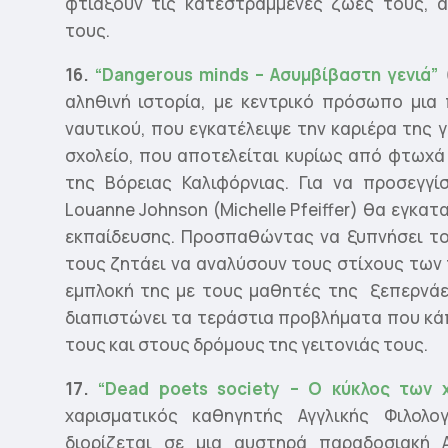
φτιάξουν τις κατεστραμμένες ζωές τους, 
τους.
16.
“Dangerous minds – Ασυμβίβαστη γενιά”
αληθινή ιστορία, με κεντρικό πρόσωπο μια
ναυτικού, που εγκατέλειψε την καριέρα της γ
σχολείο, που αποτελείται κυρίως από φτωχά
της Βόρειας Καλιφόρνιας. Για να προσεγγί
Louanne Johnson (Michelle Pfeiffer) θα εγκ
εκπαίδευσης. Προσπαθώντας να ξυπνήσει το 
τους ζητάει να αναλύσουν τους στίχους των
εμπλοκή της με τους μαθητές της ξεπερνάε
διαπιστώνει τα τεράστια προβλήματα που κά
τους και στους δρόμους της γειτονιάς τους.
17.
“
Dead
poets
society
– Ο κύκλος των χ
χαρισματικός καθηγητής Αγγλικής Φιλολογ
διορίζεται σε μια αυστηρά παραδοσιακή 