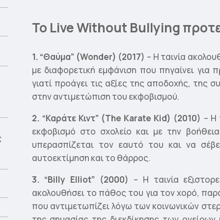
Το Live Without Bullying προτε
1.
“Θαύμα” (Wonder) (2017)
– Η ταινία ακολουθ
;
με διαφορετική εμφάνιση που πηγαίνει για 
γιατί προάγει τις αξίες της αποδοχής, της σ
στην αντιμετώπιση του εκφοβισμού.
2. “Καράτε Κιντ” (The Karate Kid) (2010)
– Η 
εκφοβισμό στο σχολείο και με την βοήθεια
ς
υπερασπίζεται τον εαυτό του και να σέβ
αυτοεκτίμηση και το θάρρος.
3. “Billy Elliot” (2000)
– Η ταινία εξιστορ
ακολουθήσει το πάθος του για τον χορό, παρ
που αντιμετωπίζει λόγω των κοινωνικών στερ
της σημασίας της διεκδίκησης των ονείρων 