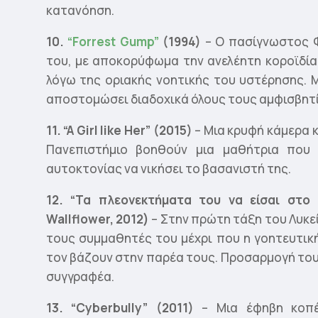
κατανόηση.
10.
“Forrest Gump”
(1994)
– Ο πασίγνωστος 
του, με αποκορύφωμα την ανελέητη κοροϊδία,
λόγω της οριακής νοητικής του υστέρησης. 
αποστομώσει διαδοχικά όλους τους αμφισβητί
11. “
A
Girl
like
Her
” (2015)
– Μια κρυφή κάμερα 
Πανεπιστήμιο βοηθούν μια μαθήτρια που 
αυτοκτονίας να νικήσει το βασανιστή της.
12.
“Τα πλεονεκτήματα του να είσαι στο
Wallflower, 2012)
– Στην πρώτη τάξη του Λυκε
τους συμμαθητές του μέχρι που η γοητευτικ
τον βάζουν στην παρέα τους. Προσαρμογή το
συγγραφέα.
13. “
Cyberbully
” (2011)
– Μια έφηβη κοπέ