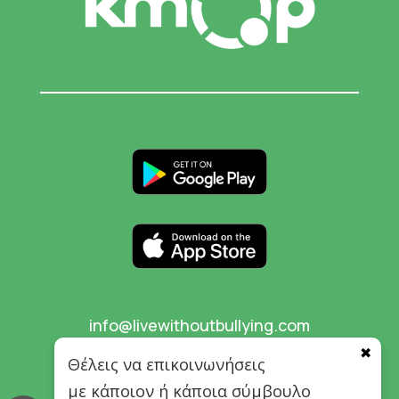
info@livewithoutbullying.com
✖
Θέλεις να επικοινωνήσεις
με κάποιον ή κάποια σύμβουλο