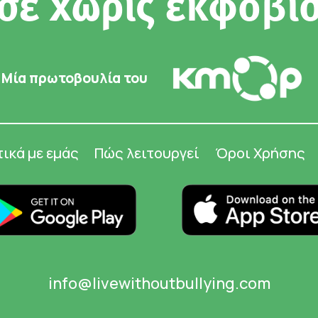
σε χωρίς εκφοβι
Μία πρωτοβουλία του
τικά με εμάς
Πώς λειτουργεί
Όροι Χρήσης
info@livewithoutbullying.com