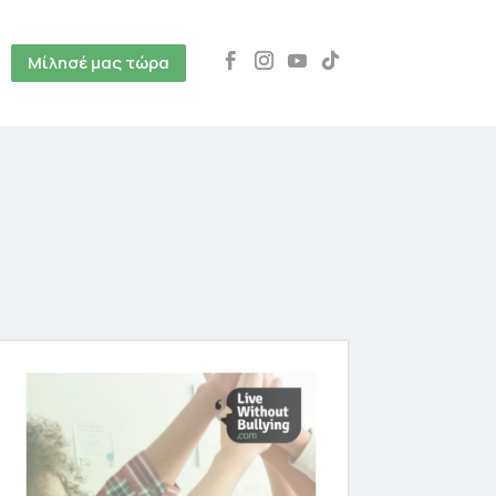
Μίλησέ μας τώρα