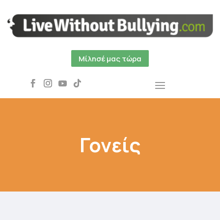
Μίλησέ μας τώρα
Γονείς