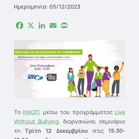
Ημερομηνία: 05/12/2023
Facebook
X
LinkedIn
Email
Print
Το
ΚΜΟΠ
, μέσω του προγράμματος
L
ive
Without Bullying
, διοργανώνει σεμινάριο
τη
Τρίτη 12 Δεκεμβρίου
στις
15:30-