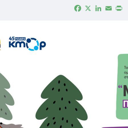
Facebook
X
LinkedIn
Email
P