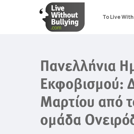
Το Live With
Πανελλήνια Ημ
Εκφοβισμού: Δ
Μαρτίου από το
ομάδα Ονειρό