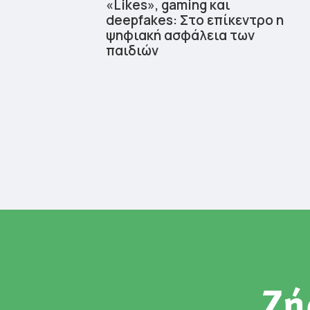
«Likes», gaming και
deepfakes: Στο επίκεντρο η
ψηφιακή ασφάλεια των
παιδιών
Ζή