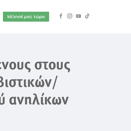
Μίλησέ μας τώρα
νους στους
βιστικών/
ύ ανηλίκων
rint