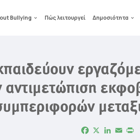
out Bullying
Πώς λειτουργεί
Δημοσιότητα
παιδεύουν εργαζόμε
ν αντιμετώπιση εκφο
συμπεριφορών μεταξ
Facebook
X
LinkedIn
Email
P