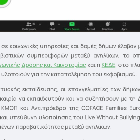
σε κοινωνικές υπηρεσίες και δομές δήμων έλαβαν μ
οβιστικών συμπεριφορών μεταξύ ανηλίκων, το ο
ωνικής Δράσης και Καινοτομίας
και η
ΚΕΔΕ
, στο πλ
υ υλοποιούν για την καταπολέμηση του εκφοβισμού.
κτυακής εκπαίδευσης, οι επαγγελματίες των δήμων 
υκαιρία να εκπαιδευτούν και να συζητήσουν με τη
υ ΚΜΟΠ και Αντιπρόεδρο της COFACE Families Eur
αι υπεύθυνη υλοποίησης του Live Without Bullying
μένων παραβατικότητας μεταξύ ανηλίκων.