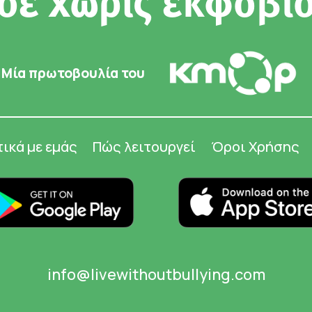
σε χωρίς εκφοβι
Μία πρωτοβουλία του
τικά με εμάς
Πώς λειτουργεί
Όροι Χρήσης
info@livewithoutbullying.com