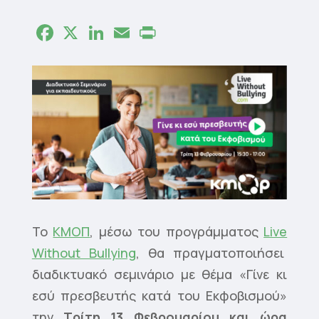
Facebook
X
LinkedIn
Email
Print
Το
ΚΜΟΠ
, μέσω του προγράμματος
Live
Without Bullying
, θα πραγματοποιήσει
διαδικτυακό σεμινάριο με θέμα «Γίνε κι
εσύ πρεσβευτής κατά του Εκφοβισμού»
την
Τρίτη 13 Φεβρουαρίου και ώρα