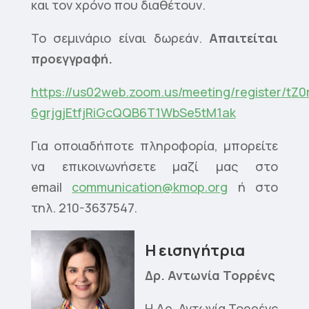
και τον χρόνο που διαθέτουν.
Το σεμινάριο είναι δωρεάν.
Απαιτείται
προεγγραφή.
https://us02web.zoom.us/meeting/register/tZ0
6grjgjEtfjRiGcQQB6T1WbSe5tM1ak
Για οποιαδήποτε πληροφορία, μπορείτε
να επικοινωνήσετε μαζί μας στο
email
communication@kmop.org
ή στο
τηλ. 210-3637547.
Η εισηγήτρια
Δρ. Αντωνία Τορρένς
Η Δρ. Αντωνία Τορρένς