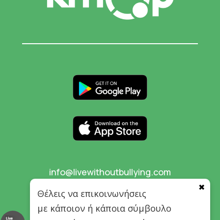
info@livewithoutbullying.com
✖
Θέλεις να επικοινωνήσεις
με κάποιον ή κάποια σύμβουλο