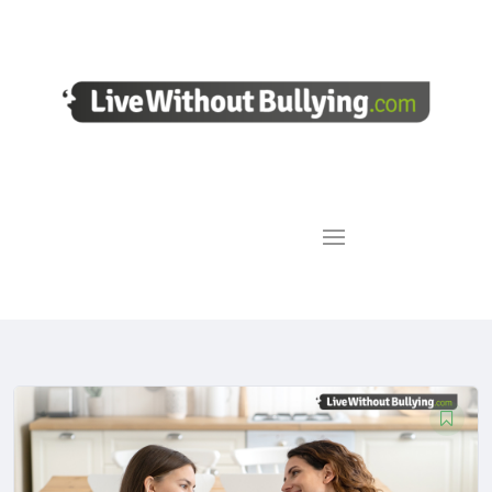
Μίλησέ μας τώρα