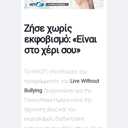
Zήσε χωρίς
εκφοβισμό: «Είναι
στο χέρι σου»
Το ΚΜΟΠ, στο πλαίσιο του
προγράμματός του
Live Without
Bullying
, διοργανώνει για την
Πανελλήνια Ημέρα κατά της
σχολικής βίας και του
εκφοβισμού, διαδικτυακή