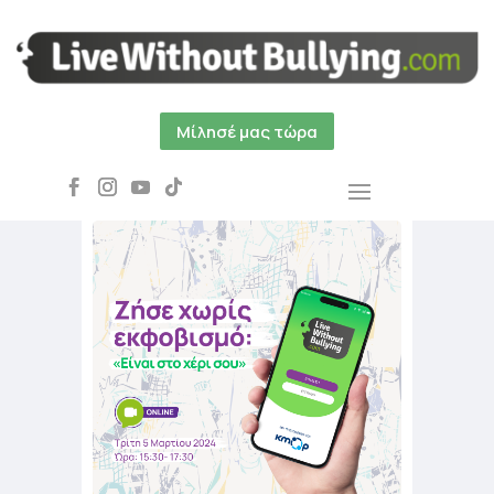
Μίλησέ μας τώρα