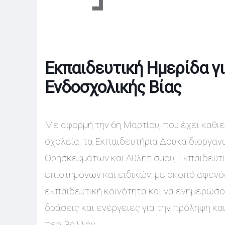
Εκπαιδευτική Ημερίδα γ
Ενδοσχολικής Βίας
Με αφορμή την 6η Μαρτίου, που έχει καθι
σχολεία, τα Εκπαιδευτήρια Δούκα διοργανώ
Θρησκευμάτων και Αθλητισμού, Εκπαιδευτ
επιστημόνων και ειδικών, με σκοπό αφενό
εκπαιδευτική κοινότητα και να ενημερώσο
δράσεις και ενέργειες για την πρόληψη κα
περιβάλλον.