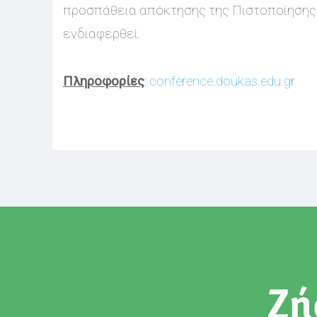
προσπάθεια απόκτησης της Πιστοποίησης 
ενδιαφερθεί.
Πληροφορίες
:
conference.doukas.edu.gr
Ζή