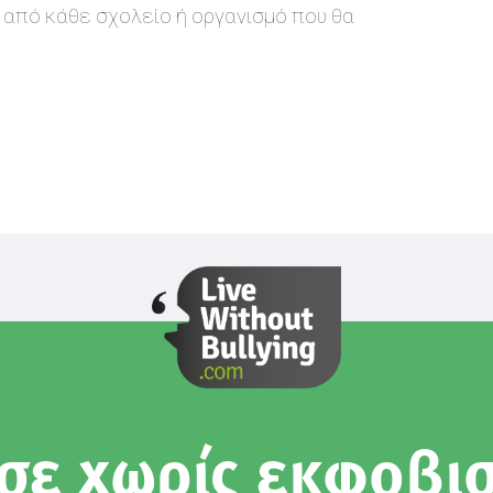
από κάθε σχολείο ή οργανισμό που θα
σε χωρίς εκφοβι