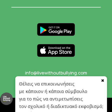
info@livewithoutbullying.com
✖
Θέλεις να επικοινωνήσεις
με κάποιον ή κάποια σύμβουλο
για το πώς να αντιμετωπίσεις
τον σχολικό ή διαδικτυακό εκφοβισμό;
© 2026 Live Without Bullying. All rights