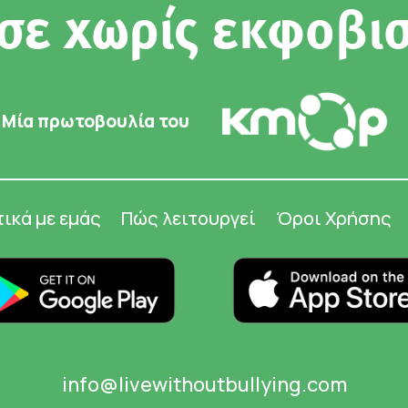
σε χωρίς εκφοβι
Μία πρωτοβουλία του
τικά με εμάς
Πώς λειτουργεί
Όροι Χρήσης
info@livewithoutbullying.com