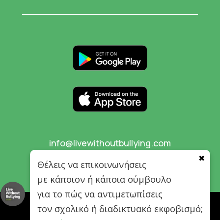
info@livewithoutbullying.com
✖
Θέλεις να επικοινωνήσεις
με κάποιον ή κάποια σύμβουλο
για το πώς να αντιμετωπίσεις
τον σχολικό ή διαδικτυακό εκφοβισμό;
© 2026 Live Without Bullying. All rights