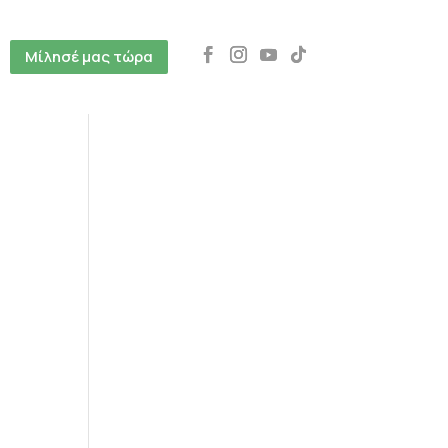
Μίλησέ μας τώρα