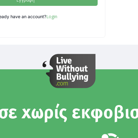
Login
ready have an account?
σε χωρίς εκφοβι