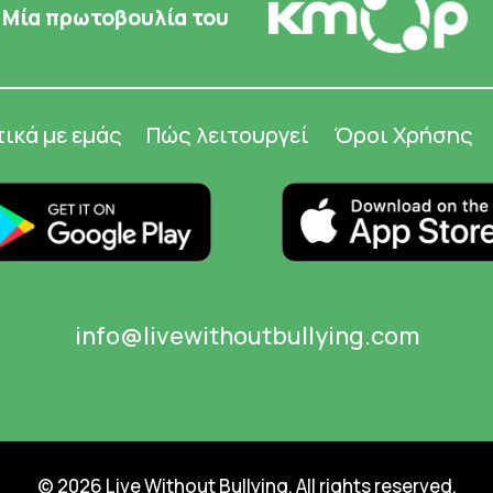
Μία πρωτοβουλία του
τικά με εμάς
Πώς λειτουργεί
Όροι Χρήσης
info@livewithoutbullying.com
© 2026 Live Without Bullying. All rights reserved.