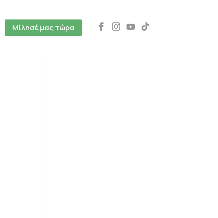
Μίλησέ μας τώρα