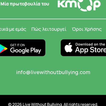
Μία πρωτοβουλία του
τικά με εμάς
Πώς λειτουργεί
Όροι Χρήσης
info@livewithoutbullying.com
© 2026 Live Without Bullying. All rights reserved.