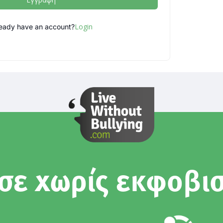
Login
ready have an account?
σε χωρίς εκφοβι